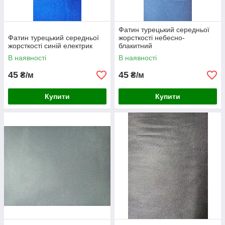
Фатин турецький середньої
Фатин турецький середньої
жорсткості небесно-
жорсткості синій електрик
блакитний
В наявності
В наявності
45
45
₴/м
₴/м
Купити
Купити