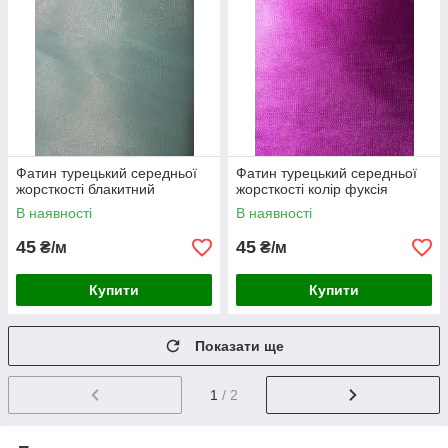
Фатин турецький середньої
Фатин турецький середньої
жорсткості блакитний
жорсткості колір фуксія
В наявності
В наявності
45
45
₴/м
₴/м
Купити
Купити
Показати ще
1
/ 2