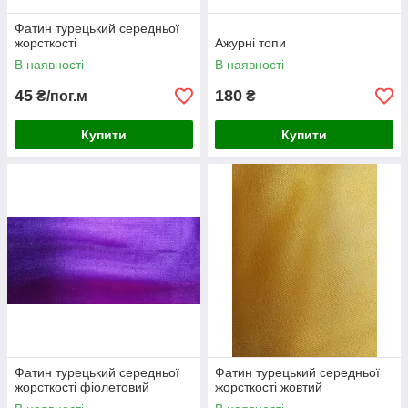
Фатин турецький середньої
жорсткості
Ажурні топи
В наявності
В наявності
45
180
₴/пог.м
₴
Купити
Купити
Фатин турецький середньої
Фатин турецький середньої
жорсткості фіолетовий
жорсткості жовтий