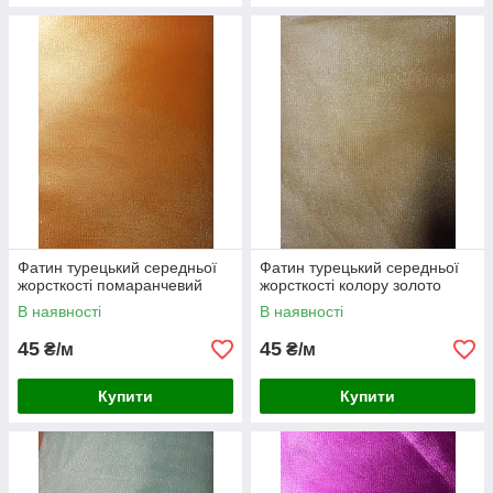
Фатин турецький середньої
Фатин турецький середньої
жорсткості помаранчевий
жорсткості колору золото
В наявності
В наявності
45
45
₴/м
₴/м
Купити
Купити