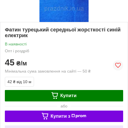
Фатин турецький середньої жорсткості синій
електрик
В наявності
Опт і роздріб
45
₴/м
Мінімальна сума замовлення на сайті — 50 ₴
42 ₴
від 10 м
Купити
або
Купити з