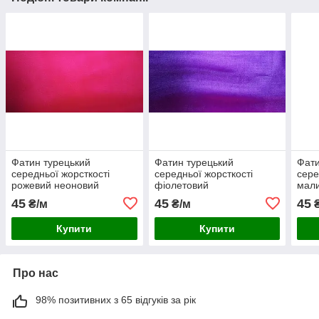
Фатин турецький
Фатин турецький
Фати
середньої жорсткості
середньої жорсткості
сере
рожевий неоновий
фіолетовий
мал
45
45
45
₴/м
₴/м
₴
Купити
Купити
Про нас
98% позитивних з 65 відгуків за рік