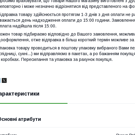
росимо враховувати, що товари нашого магазину виготовлені з душ
еповторно і може незначно відрізнятися від представленого на фо
ідправка товару здійснюється протягом 1-3 днів з дня оплати не р
важається день надходження оплати до 15:00 години. Замовлення
плата надійшла після 15:00.
ожен товар підбираємо відповідно до Вашого замовлення, можлива
ооформлення, отже відправка в більш короткий термін можливе за
паковка товару проводиться в поштову упаковку вибраного Вами пе
спідниці, сукні...) ми відправляємо в пакетах, а ро бажанням покуп
 коробках. Пересилання та упаковка за рахунок покупця.
арактеристики
Основні атрибути