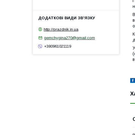
П
н
В
в
о
http://prazdnik.in.ua
К
gemchygina270@gmail.com
д
+380961021119
У
(
в
Х