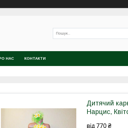
РО НАС
КОНТАКТИ
Дитячий кар
Нарцис, Квіт
від
770 ₴