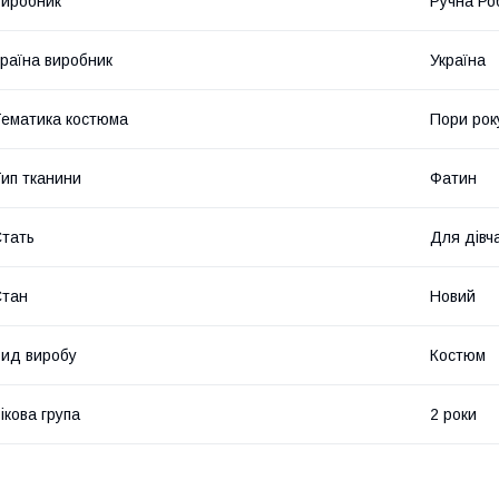
иробник
Ручна Ро
раїна виробник
Україна
ематика костюма
Пори рок
ип тканини
Фатин
тать
Для дівч
Стан
Новий
ид виробу
Костюм
ікова група
2 роки