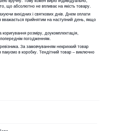
ею вручну. Тому кожен виріб індивідуально,
то, що абсолютно не впливає на якість товару.
ахуючи вихідних і святкових днів. Днем оплати
 вважається прийнятим на наступний день, якщо
 коригування розміру, доукомплектація,
 попереднім погодженням.
ревізника. За замовчуванням некрихкий товар
ця пакуємо в коробку. Тендітний товар – виключно