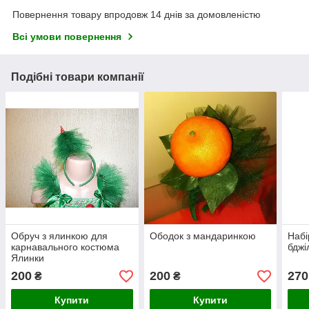
Повернення товару впродовж 14 днів за домовленістю
Всі умови повернення
Подібні товари компанії
Обруч з ялинкою для
Ободок з мандаринкою
Набі
карнавального костюма
бджі
Ялинки
200
200
270
₴
₴
Купити
Купити