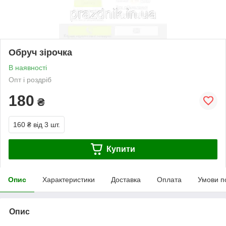
Обруч зірочка
В наявності
Опт і роздріб
180
₴
160 ₴
від 3 шт.
Купити
Опис
Характеристики
Доставка
Оплата
Умови п
Опис