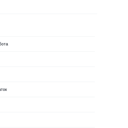
бота
аток