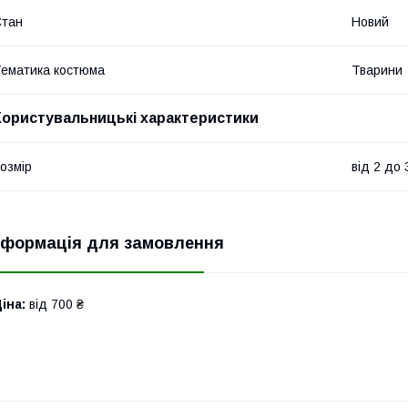
Стан
Новий
ематика костюма
Тварини
Користувальницькі характеристики
озмір
від 2 до 
нформація для замовлення
іна:
від 700 ₴