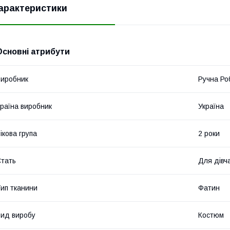
арактеристики
Основні атрибути
иробник
Ручна Ро
раїна виробник
Україна
ікова група
2 роки
тать
Для дівч
ип тканини
Фатин
ид виробу
Костюм