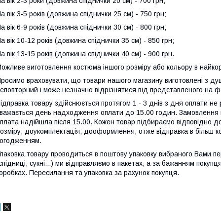
а вік 2-3 роки (довжина спіднички 20 см) - 700 грн;
а вік 3-5 років (довжина спіднички 25 см) - 750 грн;
а вік 6-9 років (довжина спіднички 30 см) - 800 грн;
а вік 10-12 років (довжина спіднички 35 см) - 850 грн;
а вік 13-15 років (довжина спіднички 40 см) - 900 грн.
ожливе виготовлення костюма іншого розміру або кольору в найкор
росимо враховувати, що товари нашого магазину виготовлені з душ
еповторний і може незначно відрізнятися від представленого на ф
ідправка товару здійснюється протягом 1 - 3 днів з дня оплати не 
важається день надходження оплати до 15.00 годин. Замовлення 
плата надійшла після 15.00. Кожен товар підбираємо відповідно 
озміру, доукомплектація, дооформлення, отже відправка в більш к
огодженням.
паковка товару проводиться в поштову упаковку вибраного Вами пе
спідниці, сукні...) ми відправляємо в пакетах, а за бажанням покуп
оробках. Пересилання та упаковка за рахунок покупця.