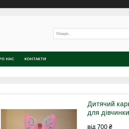
РО НАС
КОНТАКТИ
Дитячий кар
для дівчинк
від
700 ₴