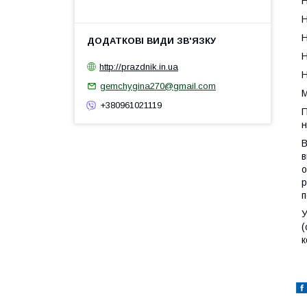
Н
Н
Н
Н
http://prazdnik.in.ua
Н
gemchygina270@gmail.com
М
+380961021119
П
н
В
в
о
р
п
У
(
к