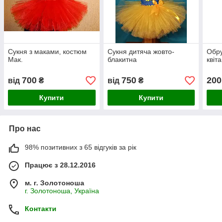
Сукня з маками, костюм
Сукня дитяча жовто-
Обру
Мак.
блакитна
квіт
700
750
200
від
₴
від
₴
Купити
Купити
Про нас
98% позитивних з 65 відгуків за рік
Працює з 28.12.2016
м. г. Золотоноша
г. Золотоноша, Україна
Контакти