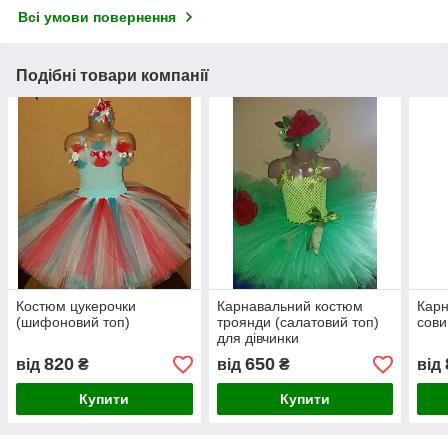
Всі умови повернення
Подібні товари компанії
Костюм цукерочки
Карнавальний костюм
Карн
(шифоновий топ)
троянди (салатовий топ)
сови
для дівчинки
820
650
від
₴
від
₴
від
Купити
Купити