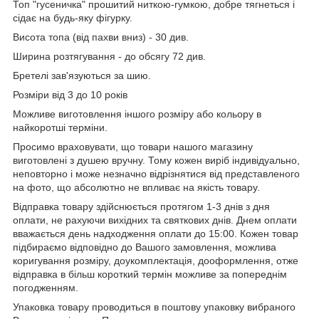
Топ "гусеничка" прошитий ниткою-гумкою, добре тягнеться і
сідає на будь-яку фігурку.
Висота топа (від пахви вниз) - 30 див.
Ширина розтягування - до обсягу 72 див.
Бретелі зав'язуються за шию.
Розміри від 3 до 10 років
Можливе виготовлення іншого розміру або кольору в
найкоротші терміни.
Просимо враховувати, що товари нашого магазину
виготовлені з душею вручну. Тому кожен виріб індивідуально,
неповторно і може незначно відрізнятися від представленого
на фото, що абсолютно не впливає на якість товару.
Відправка товару здійснюється протягом 1-3 днів з дня
оплати, не рахуючи вихідних та святкових днів. Днем оплати
вважається день надходження оплати до 15:00. Кожен товар
підбираємо відповідно до Вашого замовлення, можлива
коригування розміру, доукомплектація, дооформлення, отже
відправка в більш короткий термін можливе за попереднім
погодженням.
Упаковка товару проводиться в поштову упаковку вибраного