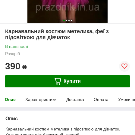
Карнавальний костюм метелика, феї з
підсвіткою для дівчаток
В наявності
Роздріб
390
₴
Купити
Опис
Характеристики
Доставка
Оплата
Умови п
Опис
Карнавальний костюм метелика з підсвіткою для дівчаток.
Кольори костюмів: блакитний, жовтий.