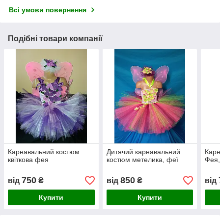
Всі умови повернення
Подібні товари компанії
Карнавальний костюм
Дитячий карнавальний
Карн
квіткова фея
костюм метелика, феї
Фея,
750
850
від
₴
від
₴
від
Купити
Купити