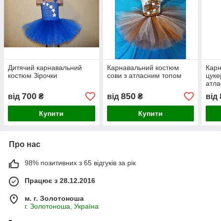
Дитячий карнавальний
Карнавальний костюм
Карн
костюм Зірочки
сови з атласним топом
цуке
атла
700
850
від
₴
від
₴
від
Купити
Купити
Про нас
98% позитивних з 65 відгуків за рік
Працює з 28.12.2016
м. г. Золотоноша
г. Золотоноша, Україна